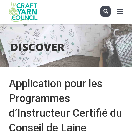
Toggle
navigati
Skip
to
main
DISCOVER
content
Application pour les
Programmes
d’Instructeur Certifié du
Conseil de Laine